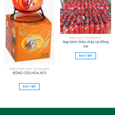
BÁO CHÁY "TÔ LIÊN GIA"
Nạp bình chữa cháy tại Đồng
nai
ĐỌC TIẾP
BÌNH CHỮA CHÁY VÀ PHỤ KIỆN
BÓNG CỨU HỎA AFO
ĐỌC TIẾP