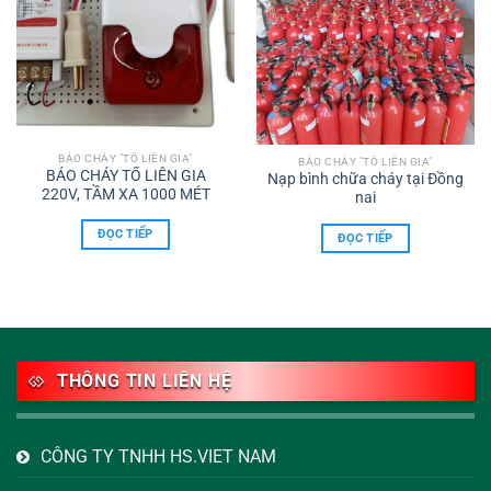
BÁO CHÁY "TÔ LIÊN GIA"
BÁO CHÁY "TÔ LIÊN GIA"
BÁO CHÁY TỔ LIÊN GIA
Nạp bình chữa cháy tại Đồng
220V, TẦM XA 1000 MÉT
nai
ĐỌC TIẾP
ĐỌC TIẾP
THÔNG TIN LIÊN HỆ
CÔNG TY TNHH HS.VIET NAM