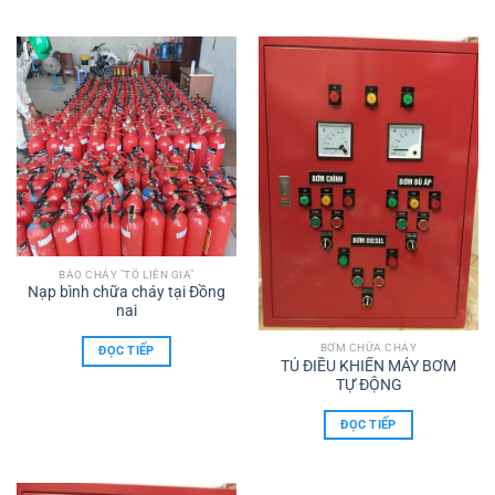
BÁO CHÁY "TÔ LIÊN GIA"
Nạp bình chữa cháy tại Đồng
nai
BƠM CHỮA CHÁY
ĐỌC TIẾP
TỦ ĐIỀU KHIỂN MÁY BƠM
TỰ ĐỘNG
ĐỌC TIẾP