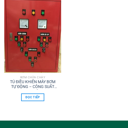
BƠM CHỮA CHÁY
TỦ ĐIỀU KHIỂN MÁY BƠM
TỰ ĐỘNG – CÔNG SUẤT
BƠM CHÍNH:
15kW/2900RPM
ĐỌC TIẾP