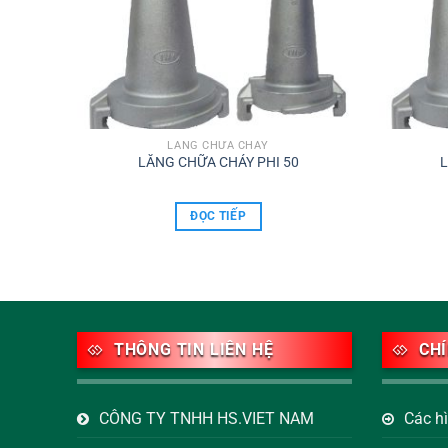
LĂNG CHỮA CHÁY
LĂNG CHỮA CHÁY PHI 50
L
ĐỌC TIẾP
THÔNG TIN LIÊN HỆ
CH
CÔNG TY TNHH HS.VIET NAM
Các h