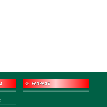
M
FANPAGE
g