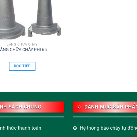
LĂNG CHỮA CHÁY
ĂNG CHỮA CHÁY PHI 65
ĐỌC TIẾP
ÍNH SÁCH CHUNG
DANH MỤC SẢN PHẨ
ình thức thanh toán
Hệ thống báo cháy tự độn