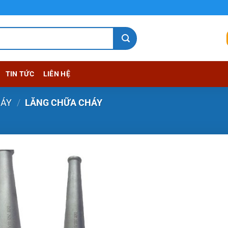
TIN TỨC
LIÊN HỆ
HÁY
/
LĂNG CHỮA CHÁY