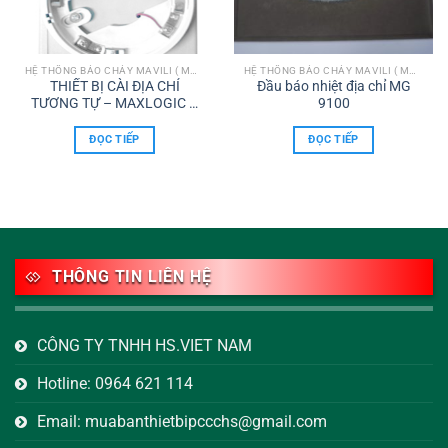
HỆ THỐNG BÁO CHÁY MAVILI ( MAXLOGIC & MAVIGARD)
HỆ THỐNG BÁO CHÁY MAVILI ( MAXLOGIC & MAVIGARD)
THIẾT BỊ CÀI ĐỊA CHỈ
Đầu báo nhiệt địa chỉ MG
TƯƠNG TỰ – MAXLOGIC &
9100
MAVIGARD
ĐỌC TIẾP
ĐỌC TIẾP
THÔNG TIN LIÊN HỆ
CÔNG TY TNHH HS.VIET NAM
Hotline: 0964 621 114
Email: muabanthietbipccchs@gmail.com