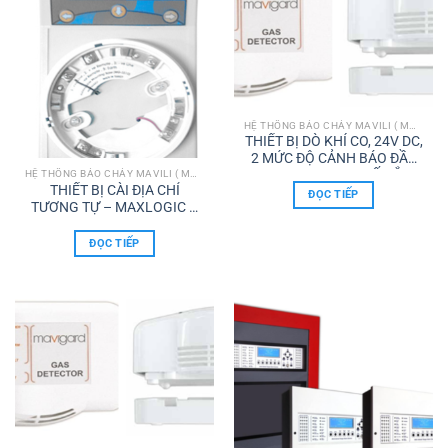
HỆ THỐNG BÁO CHÁY MAVILI ( MAXLOGIC & MAVIGARD)
THIẾT BỊ DÒ KHÍ CO, 24V DC,
2 MỨC ĐỘ CẢNH BÁO ĐẦU
RA, C/W RƠ-LE + ĐẾ GẮN
HỆ THỐNG BÁO CHÁY MAVILI ( MAXLOGIC & MAVIGARD)
THIẾT BỊ CÀI ĐỊA CHỈ
ĐẦU DÒ KHÍ ML-0120
ĐỌC TIẾP
TƯƠNG TỰ – MAXLOGIC &
MAVIGARD
ĐỌC TIẾP