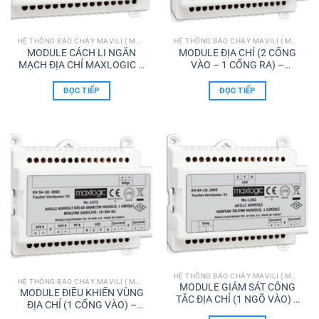
HỆ THỐNG BÁO CHÁY MAVILI ( MAXLOGIC & MAVIGARD)
HỆ THỐNG BÁO CHÁY MAVILI ( MAXLOGIC & MAVIGARD)
MODULE CÁCH LI NGẮN
MODULE ĐỊA CHỈ (2 CỔNG
MẠCH ĐỊA CHỈ MAXLOGIC &
VÀO – 1 CỔNG RA) –
MAVIGARD
MAXLOGIC & MAVIGARD
ĐỌC TIẾP
ĐỌC TIẾP
HỆ THỐNG BÁO CHÁY MAVILI ( MAXLOGIC & MAVIGARD)
HỆ THỐNG BÁO CHÁY MAVILI ( MAXLOGIC & MAVIGARD)
MODULE GIÁM SÁT CÔNG
MODULE ĐIỀU KHIỂN VÙNG
TẮC ĐỊA CHỈ (1 NGÕ VÀO) –
ĐỊA CHỈ (1 CỔNG VÀO) –
MAXLOGIC & MAVIGARD
MAXLOGIC & MAVIGARD