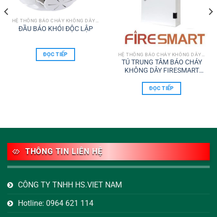
HỆ THỐNG BÁO CHÁY KHÔNG DÂY FIRESMART
ĐẦU BÁO KHÓI ĐỘC LẬP
ĐỌC TIẾP
HỆ THỐNG BÁO CHÁY KHÔNG DÂY FIRESMART
TỦ TRUNG TÂM BÁO CHÁY
KHÔNG DÂY FIRESMART
MODEL WCP1
ĐỌC TIẾP
THÔNG TIN LIÊN HỆ
CÔNG TY TNHH HS.VIET NAM
Hotline: 0964 621 114